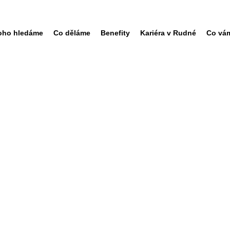
oho hledáme
Co děláme
Benefity
Kariéra v Rudné
Co vá