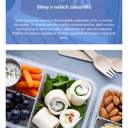
Slevy u našich zákazníků
Rádi budujeme pevná a dlouhodobá partnerství. A to i s našimi
zákazníky. To přináší výhody i našim zaměstnancům, kteří mohou
využívat různé slevy od našich zákazníků dle aktuální nabídky.
Potěšit vás mohou například výrobky společností Fiskars nebo Auto
Kelly.