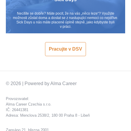
Necítíte se dobře? Máte pocit, že na vás „něco leze“? Využijte
možnosti zůstat doma a dostat se z nastupující nemoci co nejdříve.
Sick Days u nás máte placené úplně stejně, jako kdybyste byli
v práci.
Pracujte v DSV
© 2026 | Powered by
Alma Career
Provozovatel:
Alma Career Czechia s.r.o.
IČ: 26441381
Adresa: Menclova 2538/2, 180 00 Praha 8 - Libeň
Zapsáno 21. března 2001