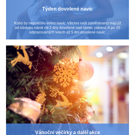
Týden dovolené navíc
Koho by nepotěšilo volno navíc. Všichni naši zaměstnanci mají již
od nástupu nárok na 2 dny dovolené nad rámec zákona. A po 20
odpracovaných letech až 5 dní dovolené navíc.
Vánoční večírky a další akce