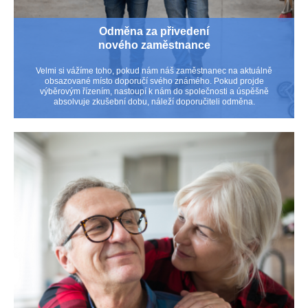
Odměna za přivedení
nového zaměstnance
Velmi si vážíme toho, pokud nám náš zaměstnanec na aktuálně
obsazované místo doporučí svého známého. Pokud projde
výběrovým řízením, nastoupí k nám do společnosti a úspěšně
absolvuje zkušební dobu, náleží doporučiteli odměna.