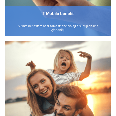
T-Mobile benefit
S tímto benefitem naši zaměstnanci volají a surfují on-line
výhodněji.