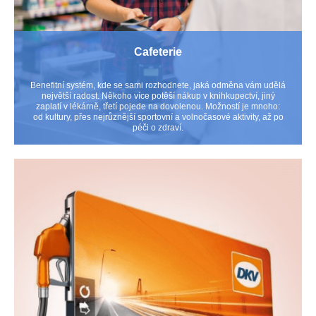
Cafeterie
Benefitní systém, kde se sami rozhodnete, jaká odměna vám udělá
největší radost. Někoho více potěší nákup v knihkupectví, jiný
zaplatí v lékárně, třetí pojede na dovolenou. Možností je mnoho:
od kultury, přes nejrůznější sportovní a volnočasové aktivity, až po
péči o zdraví.