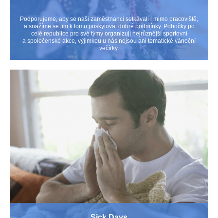
Podporujeme, aby se naši zaměstnanci setkávali i mimo pracoviště,
a snažíme se jim k tomu poskytovat dobré podmínky. Pobočky po
celé republice pro své týmy organizují nejrůznější sportovní
a společenské akce, výjimkou u nás nejsou ani tematické vánoční
večírky.
Sick Days